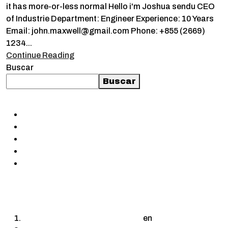
it has more-or-less normal Hello i'm Joshua sendu CEO
of Industrie Department: Engineer Experience: 10 Years
Email: john.maxwell@gmail.com Phone: +855 (2669)
1234...
Continue Reading
Buscar
Buscar
ENTRADAS RECIENTES
¡Hola, mundo!
Construction of a new high tech plant in washingtons
Building resilient supply chains for industries
Factories technologies in interactive and plants
Building resilient supply for industries and factorie
COMENTARIOS
RECIENTES
Un comentarista de WordPress
en
¡Hola, mundo!