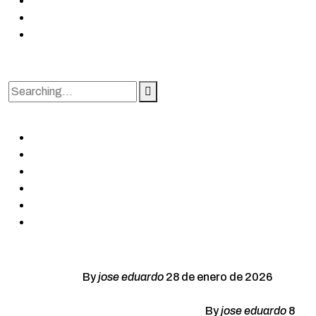
Manufacture
Oil Factory
Sin categoría
SEARCH HERE
CATEGORÍAS
Company
Gas & Oil
Industry
Manufacture
Oil Factory
Sin categoría
CURRENT AFFAIR
¡Hola, mundo!
By
jose eduardo
28 de enero de 2026
Construction of a new high tech plant
By
jose eduardo
8