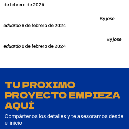
de febrero de 2024
Building resilient supply chains for industries
By
jose
eduardo
8 de febrero de 2024
Factories technologies in interactive and plants
By
jose
eduardo
8 de febrero de 2024
POPULAR TAGS
Construction
Factory
Gas
Industry
Manufacture
Metallurgy
Oil
Robotic
TU PROXIMO
PROYECTO EMPIEZA
AQUÍ
Compártenos los detalles y te asesoramos desde
el inicio.